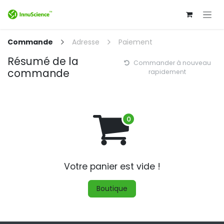
Se rendre au contenu
Commande
Adresse
Paiement
Résumé de la
Commander à nouveau
commande
rapidement
Votre panier est vide !
Boutique